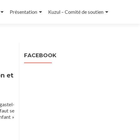
Présentation
Kuzul – Comité de soutien
l
FACEBOOK
n et
gastel-
 faut se
nfant »