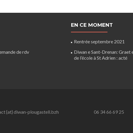
EN CE MOMENT
Rentrée septembre 2021
Demande de rdv
Diwan e Sant-Drenan: Graet
de l’école à St Adrien : acté
ct {at} diwan-plougastell.bzh
06 34 66 69 25