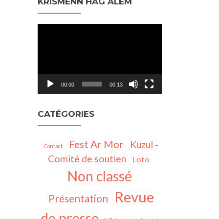
KRISMENN HAG ALEM
Lecteur
vidéo
00:00
00:13
CATÉGORIES
Fest Ar Mor
Kuzul -
Contact
Comité de soutien
Loto
Non classé
Revue
Présentation
de presse