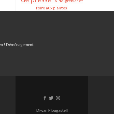
Vide-grenier et
foire aux plantes
 eo ! Déménagement
Lien
Lien
Lien
Facebook
Twitter
Instagram
Diwan Plougastell