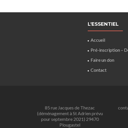
L’ESSENTIEL
Accueil
Pré-inscription – 
Faire un don
Contact
85 rue Jacques de Thezac
conta
(déménagement à St Adrien prévu
pour septembre 2021) 29470
Plougastel