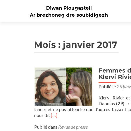
Diwan Plougastell
Ar brezhoneg dre soubidigezh
Mois :
janvier 2017
Femmes de
Klervi Rivi
Publié le
25 janv
Klervi Rivier e
Daoulas (29) : « 
lancer et ne pas attendre que d’autres fassent ce
En
nous dit
[…]
savoir
plus
Publié dans
Revue de presse