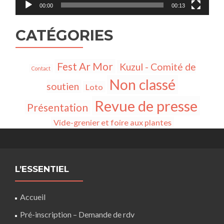
00:00
00:13
CATÉGORIES
Fest Ar Mor
Kuzul - Comité de
Contact
Non classé
soutien
Loto
Revue de presse
Présentation
Vide-grenier et foire aux plantes
L’ESSENTIEL
Accueil
Pré-inscription – Demande de rdv