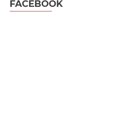
FACEBOOK
PLANTES
|
FOAR
AR
PLANT
HAG
LAOU