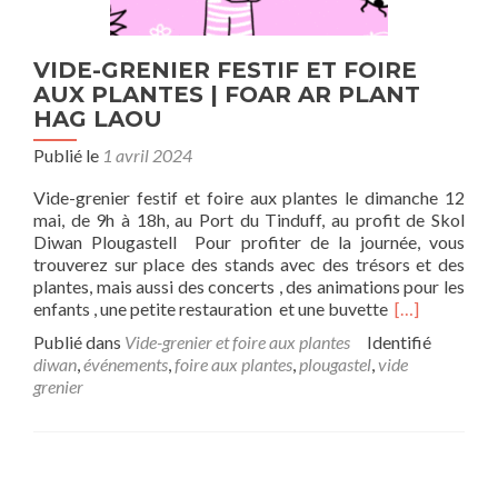
VIDE-GRENIER FESTIF ET FOIRE
AUX PLANTES | FOAR AR PLANT
HAG LAOU
Publié le
1 avril 2024
Vide-grenier festif et foire aux plantes le dimanche 12
mai, de 9h à 18h, au Port du Tinduff, au profit de Skol
Diwan Plougastell Pour profiter de la journée, vous
trouverez sur place des stands avec des trésors et des
plantes, mais aussi des concerts , des animations pour les
En
enfants , une petite restauration et une buvette
[…]
savoir
Publié dans
Vide-grenier et foire aux plantes
Identifié
plus
diwan
,
événements
,
foire aux plantes
,
plougastel
,
vide
surVIDE-
grenier
GRENIER
FESTIF
ET
FOIRE
AUX