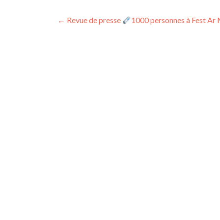
Navigation
←
Revue de presse
1000 personnes à Fest Ar 
de
l’article