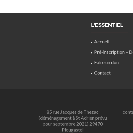
L’ESSENTIEL
Accueil
Pré-inscription – 
Faire un don
Contact
85 rue Jacques de Thezac
conta
(déménagement à St Adrien prévu
pour septembre 2021) 29470
Plougastel