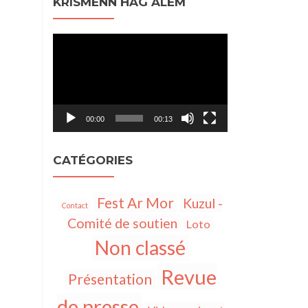
KRISMENN HAG ALEM
Lecteur
vidéo
00:00
00:13
CATÉGORIES
Fest Ar Mor
Kuzul -
Contact
Comité de soutien
Loto
Non classé
Revue
Présentation
de presse