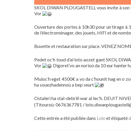
SKOL DIWAN PLOUGASTELL vous invite à son lot
Vor
Ouverture des portes à 10h30 pour un tirage à 14
de l’électroménager, des jouets, HIFI et de nomb
Buvette et restauration sur place. VENEZ NO
Pedet oc’h toud d’al loto aozet gant SKOL DIWA
Vor
Digoret’vo an norioù da 10 eur hanter h
Muioc’h eget 4500€ a vo da c’hounit hag en o zo
ha souezhadennoù a bep seurt
Ostaleri ha stal-debriñ war al lec’h. DEUIT NIV
(Titouroù: 0676367781 / loto.diwanplougastel
Cette entrée a été publiée dans
Loto
et étiqueté
d