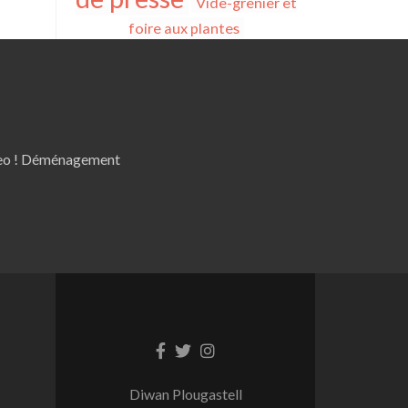
Vide-grenier et
foire aux plantes
 eo ! Déménagement
Lien
Lien
Lien
Facebook
Twitter
Instagram
Diwan Plougastell