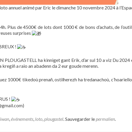
o annuel animé par Eric le dimanche 10 novembre 2024 à l’Espa
h. Plus de 4500€ de lots dont 1000 € de bons d’achats, de l’outil
reuses surprises
MBREUX !
N PLOUGASTELL ha kinniget gant Erik, d’ar sul 10 a viz Du 2024 
a kregiñ a raio an abadenn da 2 eur goude merenn.
uez 1000€ tikedoù prenañ, ostilherezh ha tredanachoù, c’hoariello
ERUS !
l@gmail.com)
iwan
,
événements
,
loto
,
plougastel
. Sauvegarder le
permalien
.