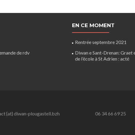
EN CE MOMENT
Rentrée septembre 2021
Demande de rdv
Diwan e Sant-Drenan: Graet
de l’école à St Adrien : acté
ct {at} diwan-plougastell.bzh
06 34 66 69 25