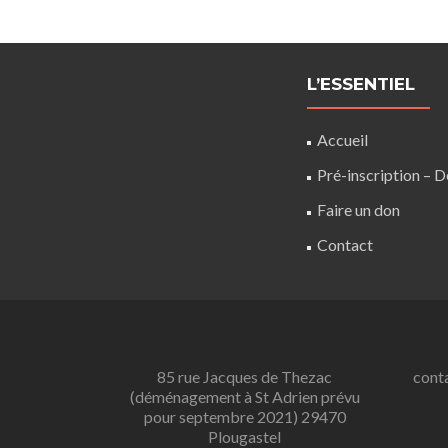
L’ESSENTIEL
Accueil
Pré-inscription – 
Faire un don
Contact
85 rue Jacques de Thezac
conta
(déménagement à St Adrien prévu
pour septembre 2021) 29470
Plougastel