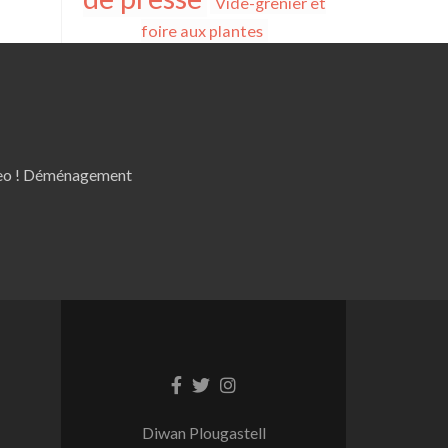
Vide-grenier et
foire aux plantes
 eo ! Déménagement
Lien
Lien
Lien
Facebook
Twitter
Instagram
Diwan Plougastell