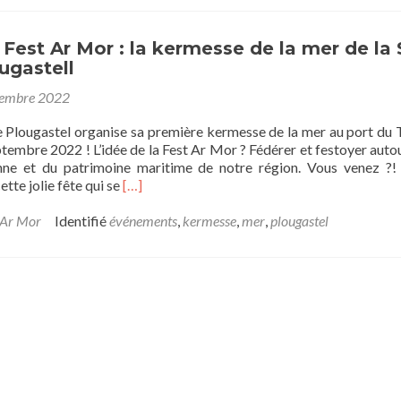
11-
22
|
 Fest Ar Mor : la kermesse de la mer de la 
L’école
ugastell
organise
son
tembre 2022
loto
e Plougastel organise sa première kermesse de la mer au port du 
tembre 2022 ! L’idée de la Fest Ar Mor ? Fédérer et festoyer autou
onne et du patrimoine maritime de notre région. Vous venez ?
En
te jolie fête qui se
[…]
savoir
plus
 Ar Mor
Identifié
événements
,
kermesse
,
mer
,
plougastel
sur24-
09-
22
|
Fest
Ar
Mor
:
la
kermesse