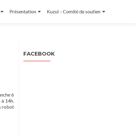
Présentation
Kuzul – Comité de soutien
l
FACEBOOK
anche 6
 à 14h.
n robot