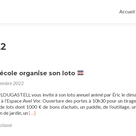
Aller
au
Accueil
contenu
principa
22
L’école organise son loto
tembre 2022
UGASTELL vous invite à son loto annuel animé par Éric le dim
 l’Espace Avel Vor. Ouverture des portes à 10h30 pour un tirage
e lots dont 1000 € de bons d’achats, un paddle, de l’outillage, u
En
on de jardin, un
[…]
savoir
plus
classé
sur6-