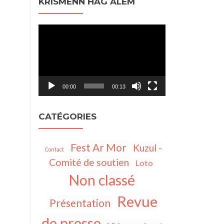
KRISMENN HAG ALEM
Lecteur
vidéo
00:00
00:13
CATÉGORIES
Fest Ar Mor
Kuzul -
Contact
Comité de soutien
Loto
Non classé
Revue
Présentation
de presse