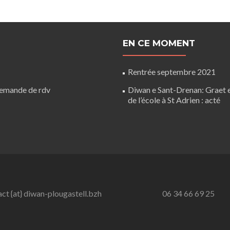
EN CE MOMENT
Rentrée septembre 2021
Demande de rdv
Diwan e Sant-Drenan: Graet
de l’école à St Adrien : acté
ct {at} diwan-plougastell.bzh
06 34 66 69 25