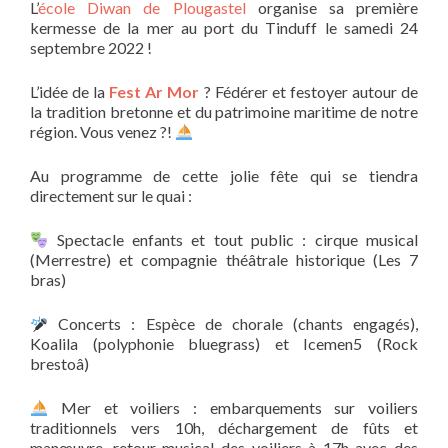
L’
école Diwan de Plougastel
organise sa première
kermesse de la mer au port du Tinduff le samedi 24
septembre 2022 !
L’idée de la
Fest Ar Mor
? Fédérer et festoyer autour de
la tradition bretonne et du patrimoine maritime de notre
région. Vous venez ?!
Au programme de cette jolie fête qui se tiendra
directement sur le quai :
Spectacle enfants et tout public : cirque musical
(Merrestre) et compagnie théâtrale historique (Les 7
bras)
Concerts : Espèce de chorale (chants engagés),
Koalila (polyphonie bluegrass) et Icemen5 (Rock
brestoâ)
Mer et voiliers : embarquements sur voiliers
traditionnels vers 10h, déchargement de fûts et
manœuvre, retour musical des voiliers à 17h avec des