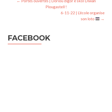
Navigation
←
Portes ouvertes | Dorioù digor e skol Diwan
Plougastell !
de
6-11-22 | L’école organise
l’article
son loto
→
FACEBOOK