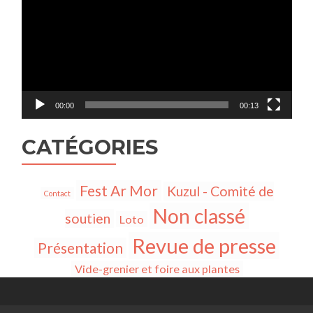
00:00
00:13
CATÉGORIES
Fest Ar Mor
Kuzul - Comité de
Contact
Non classé
soutien
Loto
Revue de presse
Présentation
Vide-grenier et foire aux plantes