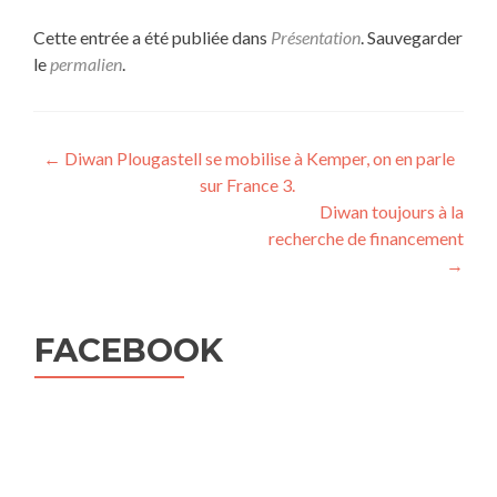
Cette entrée a été publiée dans
Présentation
. Sauvegarder
le
permalien
.
Navigation
←
Diwan Plougastell se mobilise à Kemper, on en parle
sur France 3.
de
Diwan toujours à la
l’article
recherche de financement
→
FACEBOOK